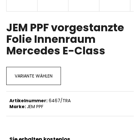
JEM PPF vorgestanzte
SUCHEN
Folie Innenraum
Mercedes E-Class
W
i
r
e
VARIANTE WÄHLEN
m
p
f
e
Artikelnummer:
6467/TRA
h
Marke:
JEM PPF
l
e
n
Sie erhalten kostenlos