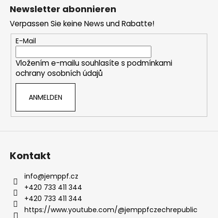
u
Newsletter abonnieren
ß
Verpassen Sie keine News und Rabatte!
z
e
E-Mail
i
Vložením e-mailu souhlasíte s
podmínkami
l
ochrany osobních údajů
e
ANMELDEN
Kontakt
info
@
jemppf.cz
+420 733 411 344
+420 733 411 344
https://www.youtube.com/@jemppfczechrepublic