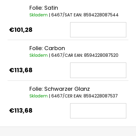
Folie: Satin
Skladem
| 6467/SAT
EAN:
8594228087544
€101,28
Folie: Carbon
Skladem
| 6467/CAR
EAN:
8594228087520
€113,68
Folie: Schwarzer Glanz
Skladem
| 6467/CER
EAN:
8594228087537
€113,68
F