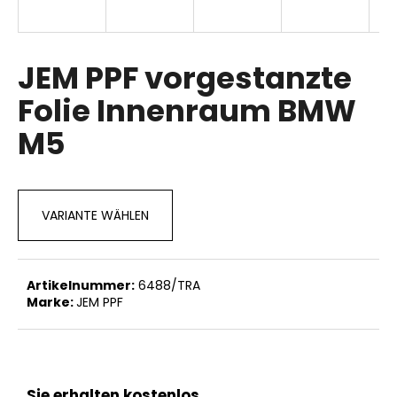
JEM PPF vorgestanzte
SUCHEN
Folie Innenraum BMW
M5
W
i
r
e
VARIANTE WÄHLEN
m
p
f
e
Artikelnummer:
6488/TRA
h
Marke:
JEM PPF
l
e
n
Sie erhalten kostenlos