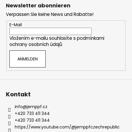
u
Newsletter abonnieren
ß
Verpassen Sie keine News und Rabatte!
z
e
E-Mail
i
Vložením e-mailu souhlasíte s
podmínkami
l
ochrany osobních údajů
e
ANMELDEN
Kontakt
info
@
jemppf.cz
+420 733 411 344
+420 733 411 344
https://www.youtube.com/@jemppfczechrepublic