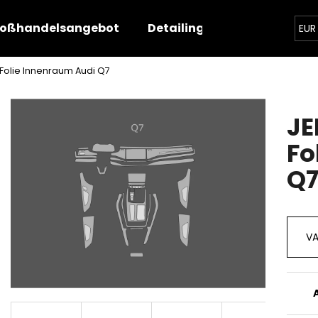
oßhandelsangebot
Detailing-Angebot
Sch
EUR
 Folie Innenraum Audi Q7
Was suchen Sie?
JE
SUCHEN
Fo
Q
Wir empfehlen
VA