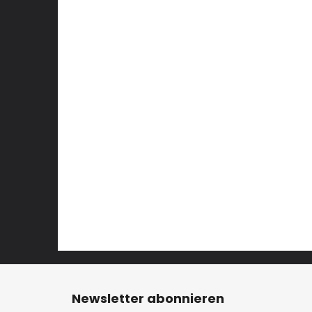
F
u
Newsletter abonnieren
ß