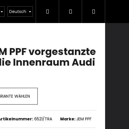
Suchen
Login
Warenkorb
ulung
Dienstleistungen
Kontakte
Deutsch
M PPF vorgestanzte
lie Innenraum Audi
7
RIANTE WÄHLEN
Artikelnummer:
6521/TRA
Marke:
JEM PPF