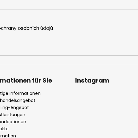
chrany osobních údajů
rmationen für Sie
Instagram
tige Informationen
handelsangebot
iling-Angebot
stleistungen
andoptionen
akte
amation