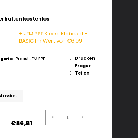
 erhalten kostenlos
+ JEM PPF Kleine Klebeset -
BASIC
Im Wert von €6,99
Drucken
gorie
:
Precut JEM PPF
Fragen
Teilen
skussion
€86,81