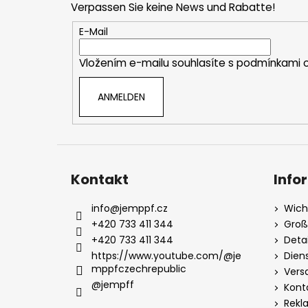
Verpassen Sie keine News und Rabatte!
z
e
E-Mail
i
Vložením e-mailu souhlasíte s
podmínkami o
l
e
ANMELDEN
Kontakt
Info
info
@
jemppf.cz
Wich
+420 733 411 344
Groß
+420 733 411 344
Deta
https://www.youtube.com/@je
Dien
mppfczechrepublic
Vers
@jempff
Kont
Rekl