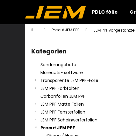
W
Zum
Inhalt
a
PDLC fólie
Gr
springen
Zurück
Zurück
r
zum
zum
e
Startseite
Precut JEM PPF
JEM PPF vorgestanzte
n
Einkaufen
Einkaufen
S
k
e
o
Kategorien
Kategorien
i
überspringen
r
t
b
Sonderangebote
e
Morecuts- software
n
Transparente JEM PPF-Folie
l
JEM PPF Farbfalten
e
Carbonfolien JEM PPF
i
JEM PPF Matte Folien
s
JEM PPF Fensterfolien
t
JEM PPF Scheinwerferfolien
e
Precut JEM PPF
iPhone / Huawei