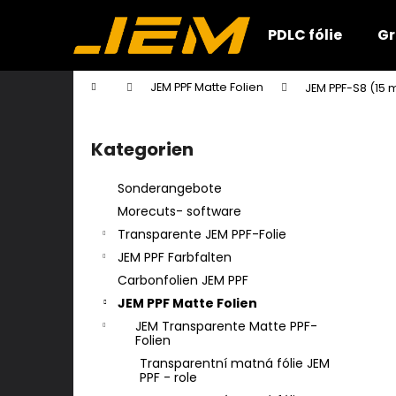
W
Zum
Inhalt
a
PDLC fólie
Gr
springen
Zurück
Zurück
r
zum
zum
e
Startseite
JEM PPF Matte Folien
JEM PPF-S8 (15 
n
Einkaufen
Einkaufen
S
k
e
o
Kategorien
Kategorien
i
überspringen
r
t
b
Sonderangebote
e
Morecuts- software
n
Transparente JEM PPF-Folie
l
JEM PPF Farbfalten
e
Carbonfolien JEM PPF
i
JEM PPF Matte Folien
s
JEM Transparente Matte PPF-
t
Folien
e
Transparentní matná fólie JEM
PPF - role