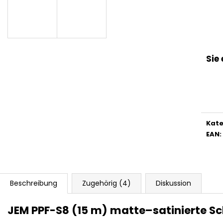
S
T
Sie
E
N
Kate
EAN
:
L
Beschreibung
Zugehörig (4)
Diskussion
O
JEM PPF-S8 (15 m) matte–satinierte Sc