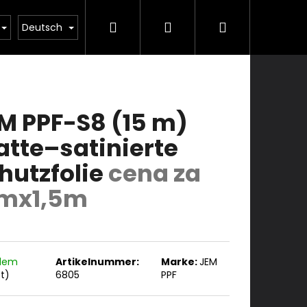
Suchen
Login
Warenkorb
ulung
Dienstleistungen
Kontakte
Deutsch
M PPF-S8 (15 m)
tte–satinierte
hutzfolie
cena za
mx1,5m
adem
Artikelnummer:
Marke:
JEM
St)
6805
PPF