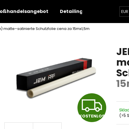
oßhandelsangebot
Detailing-Angebot
Sch
EUR
m) matte–satinierte Schutzfolie
cena za 15mx1,5m
Was suchen Sie?
JE
SUCHEN
ma
Sc
Wir empfehlen
15
K
Skl
(>5 
KOSTENLOS
O