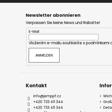
F
u
Newsletter abonnieren
ß
Verpassen Sie keine News und Rabatte!
z
e
E-Mail
i
Vložením e-mailu souhlasíte s
podmínkami o
l
e
ANMELDEN
Kontakt
Info
info
@
jemppf.cz
Wich
+420 733 411 344
Groß
+420 733 411 344
Deta