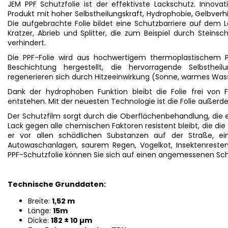
S
JEM PPF Schutzfolie ist der effektivste Lackschutz. Innova
Produkt mit hoher Selbstheilungskraft, Hydrophobie, Gelbver
Die aufgebrachte Folie bildet eine Schutzbarriere auf dem
Kratzer, Abrieb und Splitter, die zum Beispiel durch Stein
verhindert.
Die PPF-Folie wird aus hochwertigem thermoplastischem P
Beschichtung hergestellt, die hervorragende Selbstheilu
regenerieren sich durch Hitzeeinwirkung (Sonne, warmes Was
Dank der hydrophoben Funktion bleibt die Folie frei von
entstehen. Mit der neuesten Technologie ist die Folie außer
Der Schutzfilm sorgt durch die Oberflächenbehandlung, die e
Lack gegen alle chemischen Faktoren resistent bleibt, die die
er vor allen schädlichen Substanzen auf der Straße, eins
Autowaschanlagen, saurem Regen, Vogelkot, Insektenrest
PPF-Schutzfolie können Sie sich auf einen angemessenen Sch
Technische Grunddaten:
Breite:
1,52 m
Länge:
15m
Dicke:
182 ± 10 µm