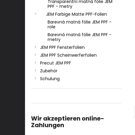
Transparentní matná fólie JEM
PPF - metry
JEM Farbige Matte PPF-Folien
Barevná matná fólie JEM PPF -
role
Barevná matná fólie JEM PPF -
metry
JEM PPF Fensterfolien
JEM PPF Scheinwerferfolien
Precut JEM PPF
Zubehör
Schulung
Wir akzeptieren online-
Zahlungen