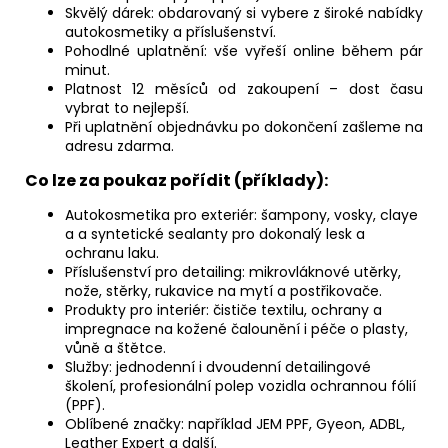
Skvělý dárek: obdarovaný si vybere z široké nabídky
autokosmetiky a příslušenství.
Pohodlné uplatnění: vše vyřeší online během pár
minut.
Platnost 12 měsíců od zakoupení – dost času
vybrat to nejlepší.
Při uplatnění objednávku po dokončení zašleme na
adresu zdarma.
Co lze za poukaz pořídit (příklady):
Autokosmetika pro exteriér: šampony, vosky, claye
a
a syntetické sealanty pro dokonalý lesk a
ochranu laku.
Příslušenství pro detailing: mikrovláknové utěrky,
nože, stěrky, rukavice na mytí a postřikovače.
Produkty pro interiér: čističe textilu, ochrany a
impregnace na kožené čalounění i péče o plasty,
vůně a štětce.
Služby: jednodenní i dvoudenní detailingové
školení, profesionální polep vozidla ochrannou fólií
(PPF).
Oblíbené značky: například JEM PPF, Gyeon, ADBL,
Leather Expert a další.