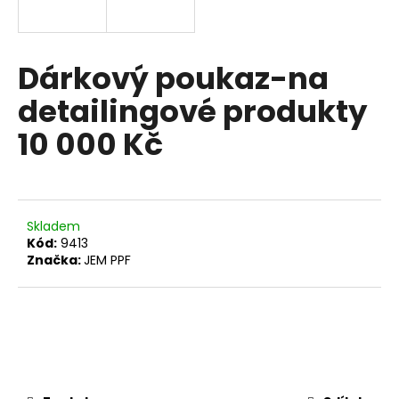
a
j
í
Dárkový poukaz-na
t
detailingové produkty
?
10 000 Kč
HLEDAT
Skladem
Kód:
9413
Značka:
JEM PPF
D
o
p
o
r
u