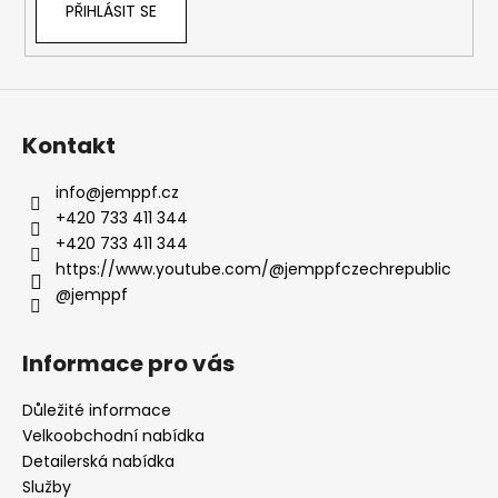
PŘIHLÁSIT SE
Kontakt
info
@
jemppf.cz
+420 733 411 344
+420 733 411 344
https://www.youtube.com/@jemppfczechrepublic
@jemppf
Informace pro vás
Důležité informace
Velkoobchodní nabídka
Detailerská nabídka
Služby