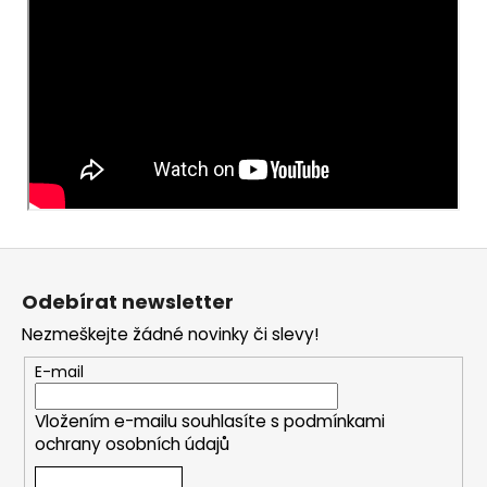
Z
á
Odebírat newsletter
p
Nezmeškejte žádné novinky či slevy!
a
t
E-mail
í
Vložením e-mailu souhlasíte s
podmínkami
ochrany osobních údajů