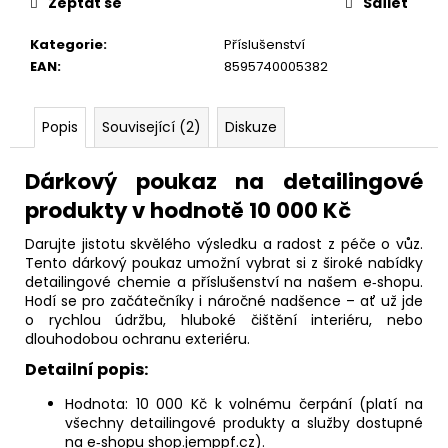
č
Zeptat se
Sdílet
u
j
Kategorie
:
Příslušenství
e
EAN
:
8595740005382
m
e
Popis
Související (2)
Diskuze
Dárkový poukaz na detailingové
produkty v hodnotě 10 000 Kč
Darujte jistotu skvělého výsledku a radost z péče o vůz.
Tento dárkový poukaz umožní vybrat si z široké nabídky
detailingové chemie a příslušenství na našem e‑shopu.
Hodí se pro začátečníky i náročné nadšence – ať už jde
o rychlou údržbu, hluboké čištění interiéru, nebo
dlouhodobou ochranu exteriéru.
Detailní popis:
Hodnota: 10 000 Kč k volnému čerpání (platí na
všechny detailingové produkty a služby dostupné
na e‑shopu shop.jemppf.cz).