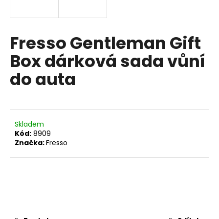
a
j
í
Fresso Gentleman Gift
t
Box dárková sada vůní
?
do auta
HLEDAT
Skladem
Kód:
8909
Značka:
Fresso
D
o
p
o
r
u