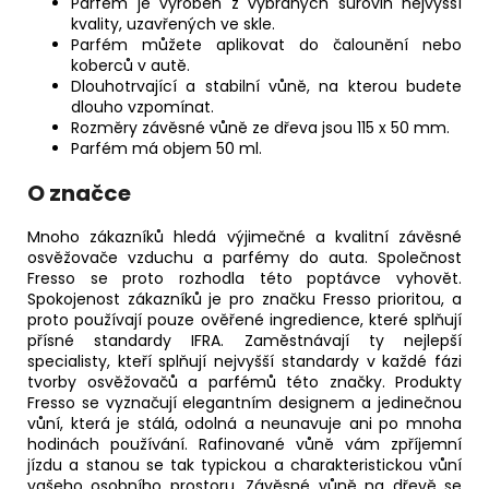
Parfém je vyroben z vybraných surovin nejvyšší
kvality, uzavřených ve skle.
Parfém můžete aplikovat do čalounění nebo
koberců v autě.
Dlouhotrvající a stabilní vůně, na kterou budete
dlouho vzpomínat.
Rozměry závěsné vůně ze dřeva jsou 115 x 50 mm.
Parfém má objem 50 ml.
O značce
Mnoho zákazníků hledá výjimečné a kvalitní závěsné
osvěžovače vzduchu a parfémy do auta. Společnost
Fresso se proto rozhodla této poptávce vyhovět.
Spokojenost zákazníků je pro značku Fresso prioritou, a
proto používají pouze ověřené ingredience, které splňují
přísné standardy IFRA. Zaměstnávají ty nejlepší
specialisty, kteří splňují nejvyšší standardy v každé fázi
tvorby osvěžovačů a parfémů této značky. Produkty
Fresso se vyznačují elegantním designem a jedinečnou
vůní, která je stálá, odolná a neunavuje ani po mnoha
hodinách používání. Rafinované vůně vám zpříjemní
jízdu a stanou se tak typickou a charakteristickou vůní
vašeho osobního prostoru. Závěsné vůně na dřevě se