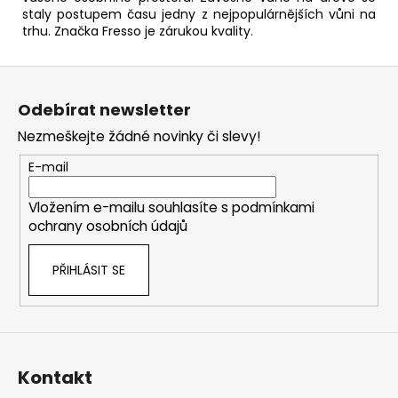
staly postupem času jedny z nejpopulárnějších vůni na
trhu. Značka Fresso je zárukou kvality.
Z
á
Odebírat newsletter
p
Nezmeškejte žádné novinky či slevy!
a
t
E-mail
í
Vložením e-mailu souhlasíte s
podmínkami
ochrany osobních údajů
PŘIHLÁSIT SE
Kontakt