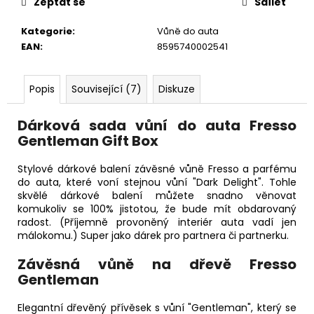
č
Zeptat se
Sdílet
u
j
Kategorie
:
Vůně do auta
e
EAN
:
8595740002541
m
e
Popis
Související (7)
Diskuze
Dárková sada vůní do auta Fresso
Gentleman Gift Box
Stylové dárkové balení závěsné vůně Fresso a parfému
do auta, které voní stejnou vůní "Dark Delight". Tohle
skvělé dárkové balení můžete snadno věnovat
komukoliv se 100% jistotou, že bude mít obdarovaný
radost. (Příjemně provoněný interiér auta vadí jen
málokomu.) Super jako dárek pro partnera či partnerku.
Závěsná vůně na dřevě Fresso
Gentleman
Elegantní dřevěný přívěsek s vůní "Gentleman", který se