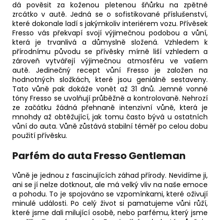
dá pověsit za koženou pletenou šňůrku na zpětné
zrcátko v autě. Jedná se o sofistikované příslušenství,
které dokonale ladí s jakýmkoliv interiérem vozu. Přívěsek
Fresso vás překvapí svojí výjimečnou podobou a vůní,
která je trvanlivá a důmyslně složená. Vzhledem k
přírodnímu původu se přívěsky mírně liší vzhledem a
zároveň vytvářejí výjimečnou atmosféru ve vašem
autě. Jedinečný recept vůní Fresso je založen na
hodnotných složkách, které jsou geniálně sestaveny.
Tato vůně pak dokáže vonět až 31 dnů. Jemné vonné
tóny Fresso se uvolňují průběžně a kontrolovaně. Nehrozí
ze začátku žádná přehnaně intenzivní vůně, která je
mnohdy až obtěžující, jak tomu často bývá u ostatních
vůní do auta. Vůně zůstává stabilní téměř po celou dobu
použití přívěsku.
Parfém do auta Fresso Gentleman
Vůně je jednou z fascinujících záhad přírody. Nevidíme ji,
ani se jí nelze dotknout, ale má velký vliv na naše emoce
a pohodu. To je spojováno se vzpomínkami, které oživují
minulé události. Po celý život si pamatujeme vůni růží,
které jsme dali milující osobě, nebo parfému, který jsme