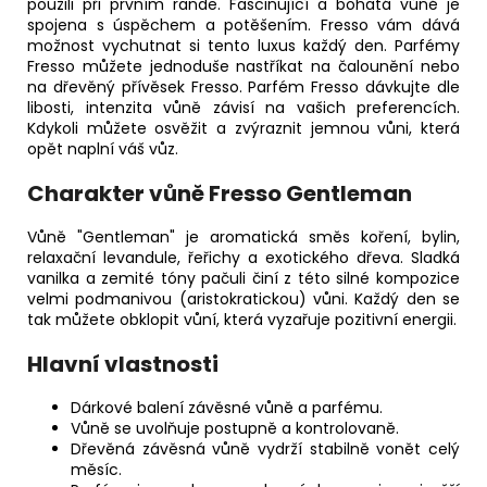
použili při prvním rande. Fascinující a bohatá vůně je
spojena s úspěchem a potěšením. Fresso vám dává
možnost vychutnat si tento luxus každý den. Parfémy
Fresso můžete jednoduše nastříkat na čalounění nebo
na dřevěný přívěsek Fresso. Parfém Fresso dávkujte dle
libosti, intenzita vůně závisí na vašich preferencích.
Kdykoli můžete osvěžit a zvýraznit jemnou vůni, která
opět naplní váš vůz.
Charakter vůně Fresso Gentleman
Vůně "Gentleman" je aromatická směs koření, bylin,
relaxační levandule, řeřichy a exotického dřeva. Sladká
vanilka a zemité tóny pačuli činí z této silné kompozice
velmi podmanivou (aristokratickou) vůni. Každý den se
tak můžete obklopit vůní, která vyzařuje pozitivní energii.
Hlavní vlastnosti
Dárkové balení závěsné vůně a parfému.
Vůně se uvolňuje postupně a kontrolovaně.
Dřevěná závěsná vůně vydrží stabilně vonět celý
měsíc.