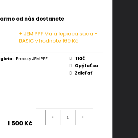
armo od nás dostanete
+ JEM PPF Malá lepiaca sada -
BASIC
v hodnote 169 Kč
Tlač
gória
:
Precuty JEM PPF
Opýtať sa
Zdieľať
1 500 Kč