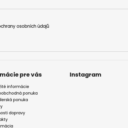
chrany osobních údajů
rmácie pre vás
Instagram
žité informácie
oobchodná ponuka
ilerská ponuka
by
osti dopravy
akty
amácia