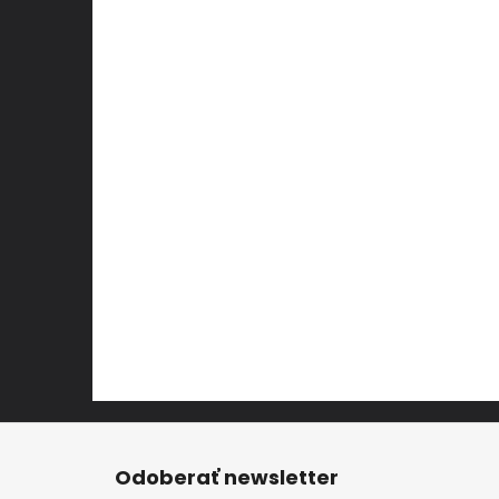
Z
á
Odoberať newsletter
p