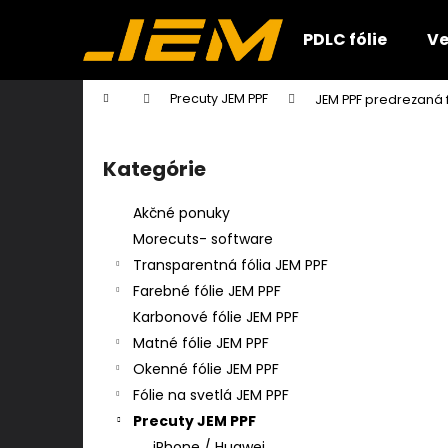
K
Prejsť
na
o
PDLC fólie
Ve
obsah
Späť
Späť
š
do
do
í
Domov
Precuty JEM PPF
JEM PPF predrezaná f
k
obchodu
obchodu
B
o
Kategórie
Preskočiť
č
kategórie
n
Akčné ponuky
ý
Morecuts- software
p
Transparentná fólia JEM PPF
a
Farebné fólie JEM PPF
n
Karbonové fólie JEM PPF
e
Matné fólie JEM PPF
l
Okenné fólie JEM PPF
Fólie na svetlá JEM PPF
Precuty JEM PPF
iPhone / Huawei