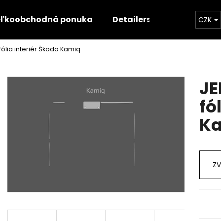
ľkoobchodná ponuka
Detailerská ponuka
Š
CZK
ólia interiér Škoda Kamiq
Čo potrebujete nájsť?
JE
HĽADAŤ
fó
K
Odporúčame
ZV