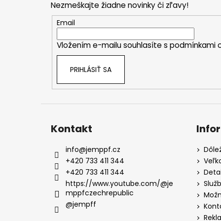
Nezmeškajte žiadne novinky či zľavy!
ä
t
Email
i
Vložením e-mailu souhlasíte s
podmínkami o
e
PRIHLÁSIŤ SA
Kontakt
Info
info
@
jemppf.cz
Dôle
+420 733 411 344
Veľk
+420 733 411 344
Deta
https://www.youtube.com/@je
Služ
mppfczechrepublic
Možn
@jempff
Kont
Rekl