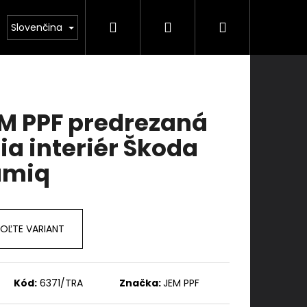
Hľadať
Prihlásenie
Nákupný
kolenie
Služby
Kontakty
Slovenčina
košík
M PPF predrezaná
lia interiér Škoda
amiq
OĽTE VARIANT
Kód:
6371/TRA
Značka:
JEM PPF