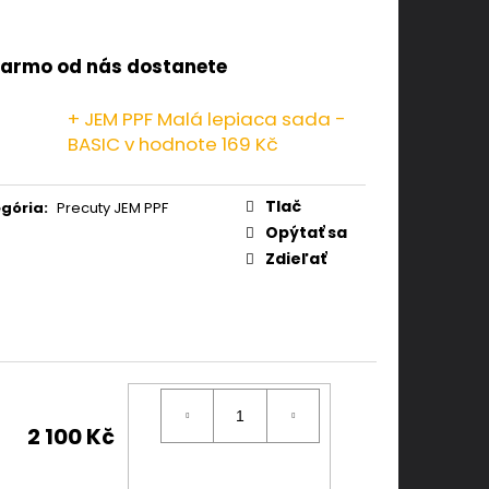
armo od nás dostanete
+ JEM PPF Malá lepiaca sada -
BASIC
v hodnote 169 Kč
Tlač
gória
:
Precuty JEM PPF
Opýtať sa
Zdieľať
2 100 Kč