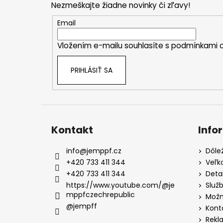
Nezmeškajte žiadne novinky či zľavy!
ä
t
Email
i
Vložením e-mailu souhlasíte s
podmínkami o
e
PRIHLÁSIŤ SA
Kontakt
Info
info
@
jemppf.cz
Dôle
+420 733 411 344
Veľk
+420 733 411 344
Deta
https://www.youtube.com/@je
Služ
mppfczechrepublic
Možn
@jempff
Kont
Rekl