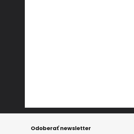
Z
á
Odoberať newsletter
p