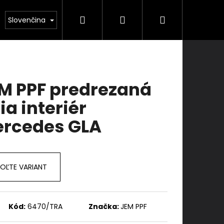
Hľadať
Prihlásenie
Nákupný
kolenie
Služby
Kontakty
Slovenčina
košík
M PPF predrezaná
lia interiér
rcedes GLA
OĽTE VARIANT
Kód:
6470/TRA
Značka:
JEM PPF