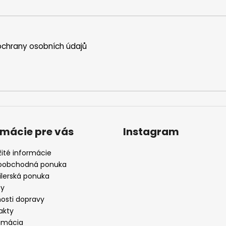
chrany osobních údajů
rmácie pre vás
Instagram
žité informácie
oobchodná ponuka
ilerská ponuka
by
osti dopravy
akty
amácia