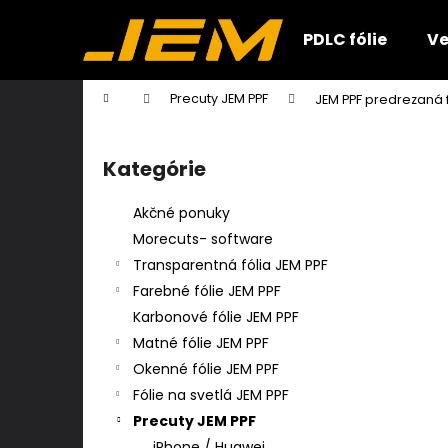
K
Prejsť
na
o
PDLC fólie
Ve
obsah
Späť
Späť
š
do
do
í
Domov
Precuty JEM PPF
JEM PPF predrezaná f
k
obchodu
obchodu
B
o
Kategórie
Preskočiť
č
kategórie
n
Akčné ponuky
ý
Morecuts- software
p
Transparentná fólia JEM PPF
a
Farebné fólie JEM PPF
n
Karbonové fólie JEM PPF
e
Matné fólie JEM PPF
l
Okenné fólie JEM PPF
Fólie na svetlá JEM PPF
Precuty JEM PPF
iPhone / Huawei