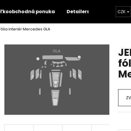
ľkoobchodná ponuka
Detailerská ponuka
Š
CZK
ólia interiér Mercedes GLA
Čo potrebujete nájsť?
JE
HĽADAŤ
fó
Me
Odporúčame
ZV