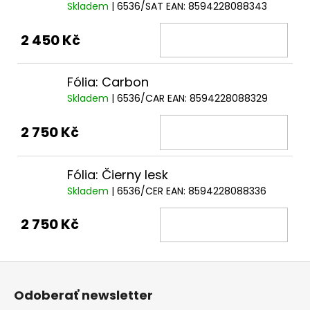
Skladem
| 6536/SAT
EAN:
8594228088343
2 450 Kč
Fólia: Carbon
Skladem
| 6536/CAR
EAN:
8594228088329
2 750 Kč
Fólia: Čierny lesk
Skladem
| 6536/CER
EAN:
8594228088336
2 750 Kč
Z
á
Odoberať newsletter
p