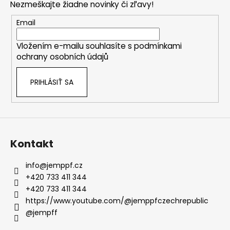
Nezmeškajte žiadne novinky či zľavy!
ä
t
Email
i
Vložením e-mailu souhlasíte s
podmínkami
e
ochrany osobních údajů
PRIHLÁSIŤ SA
Kontakt
info
@
jemppf.cz
+420 733 411 344
+420 733 411 344
https://www.youtube.com/@jemppfczechrepublic
@jempff