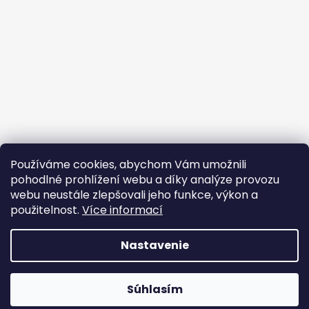
Používáme cookies, abychom Vám umožnili
Sledovať na Instagrame
pohodlné prohlížení webu a díky analýze provozu
webu neustále zlepšovali jeho funkce, výkon a
Facebook
použitelnost.
Více informací
Nastavenie
Vytvoril Shoptet
Súhlasím
Copyright 2026
JEM PPF
. Všetky práva vyhradené.