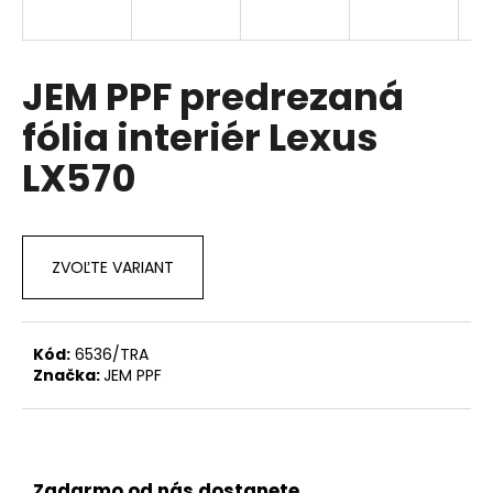
á
j
s
JEM PPF predrezaná
ť
fólia interiér Lexus
?
LX570
HĽADAŤ
ZVOĽTE VARIANT
O
Kód:
6536/TRA
d
Značka:
JEM PPF
p
o
r
ú
Zadarmo od nás dostanete