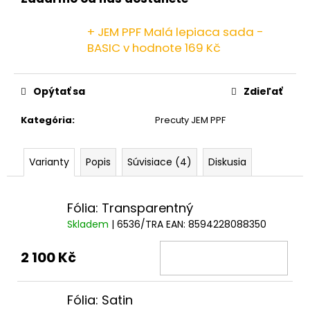
č
a
m
+ JEM PPF Malá lepiaca sada -
e
BASIC
v hodnote 169 Kč
Opýtať sa
Zdieľať
Kategória
:
Precuty JEM PPF
Varianty
Popis
Súvisiace (4)
Diskusia
Fólia: Transparentný
Skladem
| 6536/TRA
EAN:
8594228088350
2 100 Kč
Fólia: Satin