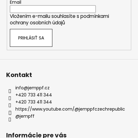
t
Email
i
Vložením e-mailu souhlasíte s
podmínkami
e
ochrany osobních údajů
PRIHLÁSIŤ SA
Kontakt
info
@
jemppf.cz
+420 733 411 344
+420 733 411 344
https://www.youtube.com/@jemppfczechrepublic
@jempff
Informácie pre vás