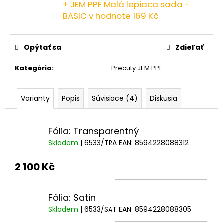
č
+ JEM PPF Malá lepiaca sada -
a
BASIC
v hodnote 169 Kč
m
e
Opýtať sa
Zdieľať
Kategória
:
Precuty JEM PPF
Varianty
Popis
Súvisiace (4)
Diskusia
Fólia: Transparentný
Skladem
| 6533/TRA
EAN:
8594228088312
2 100 Kč
Fólia: Satin
Skladem
| 6533/SAT
EAN:
8594228088305