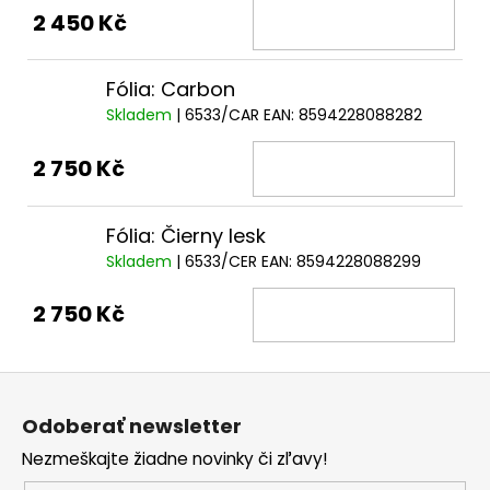
2 450 Kč
Fólia: Carbon
Skladem
| 6533/CAR
EAN:
8594228088282
2 750 Kč
Fólia: Čierny lesk
Skladem
| 6533/CER
EAN:
8594228088299
2 750 Kč
Z
á
Odoberať newsletter
p
Nezmeškajte žiadne novinky či zľavy!
ä