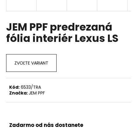
á
j
s
JEM PPF predrezaná
ť
fólia interiér Lexus LS
?
ZVOĽTE VARIANT
HĽADAŤ
Kód:
6533/TRA
Značka:
JEM PPF
O
d
p
o
r
Zadarmo od nás dostanete
ú