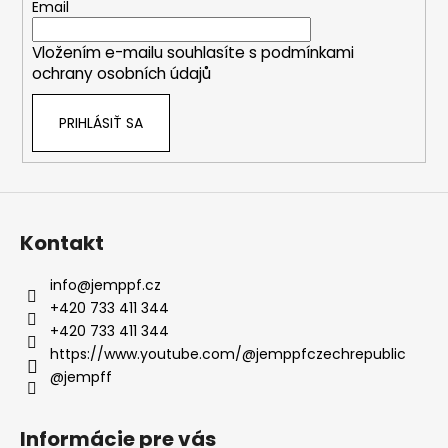
t
Email
i
Vložením e-mailu souhlasíte s
podmínkami
e
ochrany osobních údajů
PRIHLÁSIŤ SA
Kontakt
info
@
jemppf.cz
+420 733 411 344
+420 733 411 344
https://www.youtube.com/@jemppfczechrepublic
@jempff
Informácie pre vás