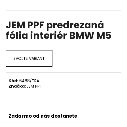
á
j
s
JEM PPF predrezaná
ť
fólia interiér BMW M5
?
ZVOĽTE VARIANT
HĽADAŤ
Kód:
6488/TRA
Značka:
JEM PPF
O
d
p
o
r
Zadarmo od nás dostanete
ú