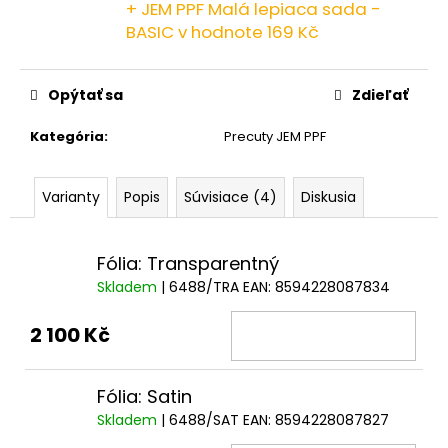
č
+ JEM PPF Malá lepiaca sada -
a
BASIC
v hodnote 169 Kč
m
e
Opýtať sa
Zdieľať
Kategória
:
Precuty JEM PPF
Varianty
Popis
Súvisiace (4)
Diskusia
Fólia: Transparentný
Skladem
| 6488/TRA
EAN:
8594228087834
2 100 Kč
Fólia: Satin
Skladem
| 6488/SAT
EAN:
8594228087827