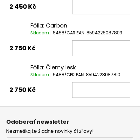
2 450 Kč
Fólia: Carbon
Skladem
| 6488/CAR
EAN:
8594228087803
2 750 Kč
Fólia: Čierny lesk
Skladem
| 6488/CER
EAN:
8594228087810
2 750 Kč
Z
á
Odoberať newsletter
p
Nezmeškajte žiadne novinky či zľavy!
ä