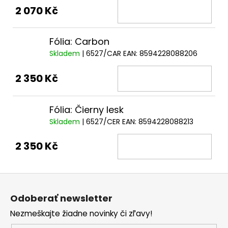
2 070 Kč
Fólia: Carbon
Skladem
| 6527/CAR
EAN:
8594228088206
2 350 Kč
Fólia: Čierny lesk
Skladem
| 6527/CER
EAN:
8594228088213
2 350 Kč
Z
á
Odoberať newsletter
p
Nezmeškajte žiadne novinky či zľavy!
ä