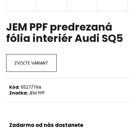
á
j
s
JEM PPF predrezaná
ť
fólia interiér Audi SQ5
?
ZVOĽTE VARIANT
HĽADAŤ
Kód:
6527/TRA
Značka:
JEM PPF
O
d
p
o
r
Zadarmo od nás dostanete
ú