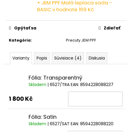
č
+ JEM PPF Malá lepiaca sada -
a
BASIC
v hodnote 169 Kč
m
e
Opýtať sa
Zdieľať
Kategória
:
Precuty JEM PPF
Varianty
Popis
Súvisiace (4)
Diskusia
Fólia: Transparentný
Skladem
| 6527/TRA
EAN:
8594228088237
1 800 Kč
Fólia: Satin
Skladem
| 6527/SAT
EAN:
8594228088220