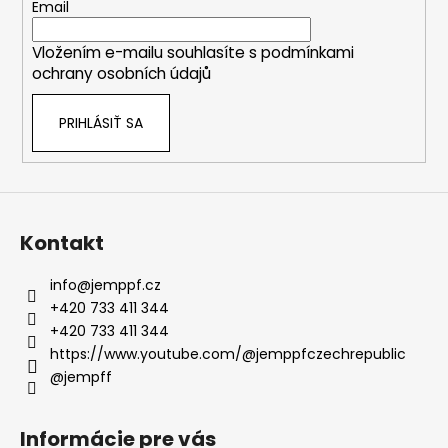
t
Email
i
Vložením e-mailu souhlasíte s
podmínkami
e
ochrany osobních údajů
PRIHLÁSIŤ SA
Kontakt
info
@
jemppf.cz
+420 733 411 344
+420 733 411 344
https://www.youtube.com/@jemppfczechrepublic
@jempff
Informácie pre vás