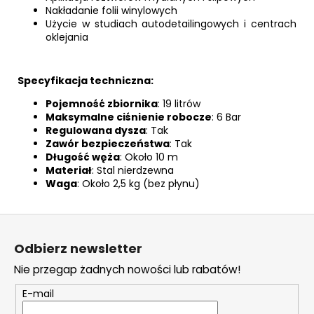
Nakładanie folii winylowych
Użycie w studiach autodetailingowych i centrach
oklejania
Specyfikacja techniczna:
Pojemność zbiornika
: 19 litrów
Maksymalne ciśnienie robocze
: 6 Bar
Regulowana dysza
: Tak
Zawór bezpieczeństwa
: Tak
Długość węża
: Około 10 m
Materiał
:
Stal nierdzewna
Waga
: Około 2,5 kg (bez płynu)
S
t
Odbierz newsletter
o
Nie przegap żadnych nowości lub rabatów!
p
k
E-mail
a