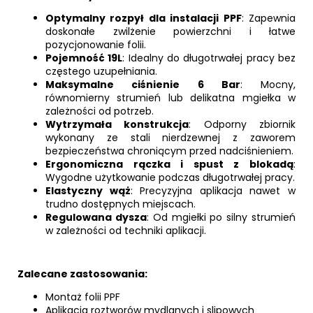
Optymalny rozpył dla instalacji PPF
: Zapewnia
doskonałe zwilżenie powierzchni i łatwe
pozycjonowanie folii.
Pojemność 19L
: Idealny do długotrwałej pracy bez
częstego uzupełniania.
Maksymalne ciśnienie 6 Bar
: Mocny,
równomierny strumień lub delikatna mgiełka w
zależności od potrzeb.
Wytrzymała konstrukcja
: Odporny zbiornik
wykonany ze stali nierdzewnej z zaworem
bezpieczeństwa chroniącym przed nadciśnieniem.
Ergonomiczna rączka i spust z blokadą
:
Wygodne użytkowanie podczas długotrwałej pracy.
Elastyczny wąż
: Precyzyjna aplikacja nawet w
trudno dostępnych miejscach.
Regulowana dysza
: Od mgiełki po silny strumień
w zależności od techniki aplikacji.
Zalecane zastosowania:
Montaż folii PPF
Aplikacja roztworów mydlanych i slipowych