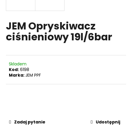
JEM Opryskiwacz
SZUKAJ
ciśnieniowy 19l/6bar
P
o
l
Skladem
e
Kod:
6198
c
Marka:
JEM PPF
a
m
y
Zadaj pytanie
Udostępnij