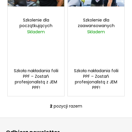
p
d
r
u
o
Szkolenie dla
Szkolenie dla
k
SZUKAJ
początkujących
zaawansowanych
d
t
Skladem
Skladem
u
ó
k
w
P
t
o
ó
l
w
e
Szkoła nakładania folii
Szkoła nakładania folii
c
PPF – Zostań
PPF – Zostań
a
profesjonalistą z JEM
profesjonalistą z JEM
m
PPF!
PPF!
y
2
pozycji razem
K
o
S
n
t
t