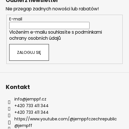
Odbierz newsletter
r
o
o
Nie przegap żadnych nowości lub rabatów!
p
l
k
E-mail
k
a
i
Vložením e-mailu souhlasíte s
podmínkami
l
ochrany osobních údajů
i
s
ZALOGUJ SIĘ
t
y
Kontakt
info
@
jemppf.cz
+420 733 411 344
+420 733 411 344
https://www.youtube.com/@jemppfczechrepublic
@jempff