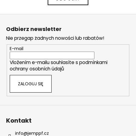
n
n
a
t
c
r
S
j
o
a
t
l
Odbierz newsletter
o
k
Nie przegap żadnych nowości lub rabatów!
i
p
l
k
E-mail
i
a
s
Vložením e-mailu souhlasíte s
podmínkami
t
ochrany osobních údajů
y
ZALOGUJ SIĘ
Kontakt
info
@
jemppf.cz