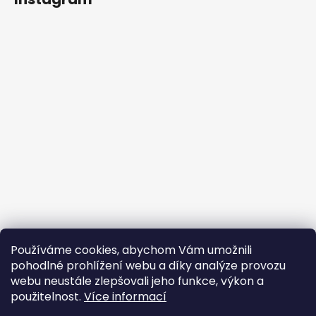
Používáme cookies, abychom Vám umožnili
Śledź na Instagramie
pohodlné prohlížení webu a díky analýze provozu
webu neustále zlepšovali jeho funkce, výkon a
Facebook
použitelnost.
Více informací