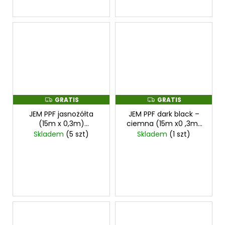
GRATIS
GRATIS
G
G
R
R
JEM PPF jasnożółta
JEM PPF dark black –
A
A
T
T
(15m x 0,3m)
ciemna (15m x0 ,3m)
I
I
przezroczysta folia
ochronna
Skladem
(5 szt)
Skladem
(1 szt)
S
S
ochronna na
przezroczysta folia na
reflektory
cena za
światła
cena za
0,3mx15m
0,3mx15m