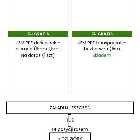
GRATIS
GRATIS
G
G
R
R
JEM PPF dark black –
JEM PPF transparent –
A
A
T
T
ciemna (15m x 1,5m)
bezbarwna (15m
I
I
ochronna
x1,5m) ochronna
Na dotaz
(1 szt)
Skladem
S
S
przezroczysta folia na
przezroczysta folia na
światła
cena za
światła
cena za
1,5mx15m
1,5mx15m
ZAŁADUJ JESZCZE 2
P
1
2
a
K
g
14
pozycji razem
o
i
DO GÓRY