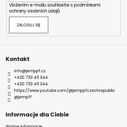
i
Vložením e-mailu souhlasíte s
podmínkami
l
ochrany osobních údajů
i
s
ZALOGUJ SIĘ
t
y
Kontakt
info
@
jemppf.cz
+420 733 411 344
+420 733 411 344
https://www.youtube.com/@jemppfczechrepublic
@jempff
Informacje dla Ciebie
Ważne informacje