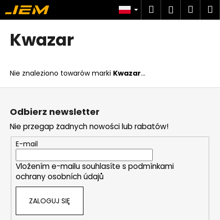
K
Przejść
Szukaj
Kosz
M
Zaloguj
do
o
treści
Z
Z
się
s
Kwazar
powrotem
powrotem
z
C
y
z
k
Nie znaleziono towarów marki
Kwazar
...
e
g
S
o
t
Odbierz newsletter
s
o
Nie przegap żadnych nowości lub rabatów!
z
p
u
k
E-mail
k
a
a
Vložením e-mailu souhlasíte s
podmínkami
ochrany osobních údajů
s
z
ZALOGUJ SIĘ
?