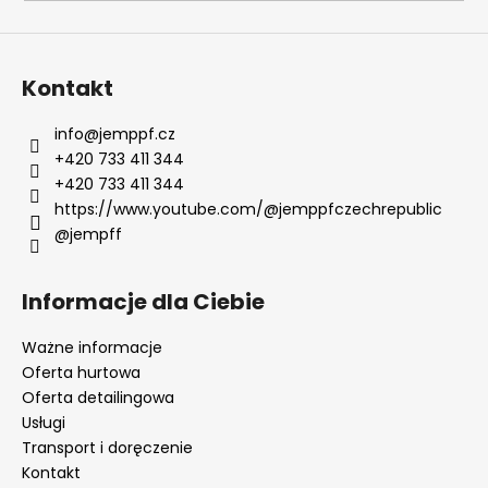
SZUKAJ
Kontakt
info
@
jemppf.cz
+420 733 411 344
P
+420 733 411 344
o
https://www.youtube.com/@jemppfczechrepublic
l
@jempff
e
c
a
Informacje dla Ciebie
m
y
Ważne informacje
Oferta hurtowa
Oferta detailingowa
Usługi
Transport i doręczenie
Kontakt