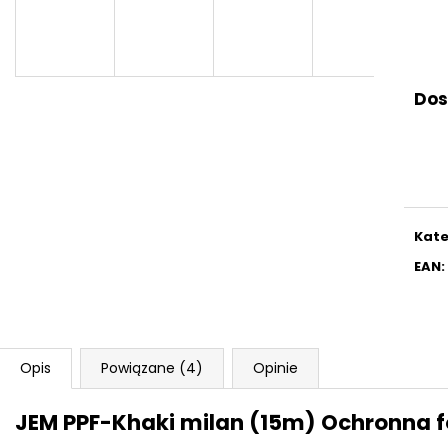
A
Dos
T
I
Kate
S
EAN
:
Opis
Powiązane (4)
Opinie
JEM PPF-Khaki milan (15m) Ochronna f