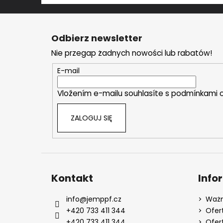
S
t
Odbierz newsletter
o
Nie przegap żadnych nowości lub rabatów!
p
k
E-mail
a
Vložením e-mailu souhlasíte s
podmínkami o
ZALOGUJ SIĘ
Kontakt
Info
info
@
jemppf.cz
Ważn
+420 733 411 344
Ofer
+420 733 411 344
Ofer