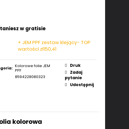
taniesz w gratisie
+ JEM PPF zestaw klejący- TOP
wartości zł150,41
Druk
Kolorowe folie JEM
goria
:
PPF
Zadaj
8594228080323
pytanie
Udostępnij
olia kolorowa