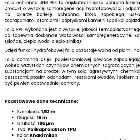
Folia ochronna JEM PPF to najskuteczniejsza ochrona lakier
produkt o wysokiej samoregeneracji, hydrofobowości i odporn
na lakierze barierę ochronną, która zapobiega u
zadrapaniami, otarciami i odpryskami kamieni spod kół pojazd
Folia PPF wykonana jest z wysokiej jakości termoplastyczneg
co zapewnia doskonałe właściwości samoregeneracyjne. Za
(słońce, ciepła woda, ciepło silnika).
Dzięki funkcji hydrofobowej folia pozostaje wolna od plam i n
Folia ochronna dzięki powierzchniowej powłoce zapobiegaj
wobec wszystkich czynników chemicznych zagrażających je
substancjami na drodze, w tym solą, agresywnymi chemik
deszczami, ptasim odchodami, resztkami owadów i sokiem z d
być pewien odpowiedniej ochrony.
Podstawowe dane techniczne:
Szerokość:
1,52 m
Długość:
15 m
Grubość:
185 µm
Typ:
Polikaprolakton TPU
Kolor:
Khaki milan