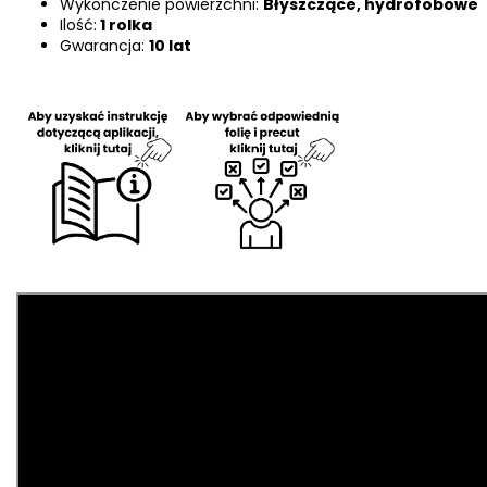
Wykończenie powierzchni:
Błyszczące, hydrofobowe
Ilość:
1 rolka
Gwarancja:
10 lat