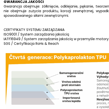
GWARANCJA JAKOŚCI
Gwarancja obejmuje: żółknięcie, odklejanie, pękanie, tworz
nie obejmuje zużycia produktu, korozji zewnętrznej, wypadkó
spowodowanego siłami zewnętrznymi.
CERTYFIKATY SYSTEMU ZARZĄDZANIA
ISO9001 / System zarządzania jakością
IATF16949 / System zarządzania jakością w przemyśle motor
SGS / Certyfikacja RoHs & Reach