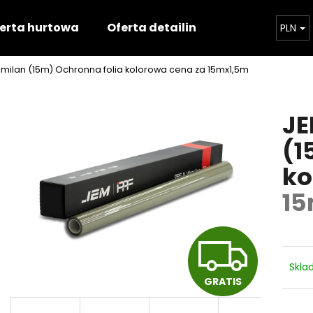
erta hurtowa
Oferta detailingowa
Szkoleni
PLN
 milan (15m) Ochronna folia kolorowa
cena za 15mx1,5m
Czego szukasz?
JE
SZUKAJ
(1
ko
Polecamy
15
G
Skl
GRATIS
R