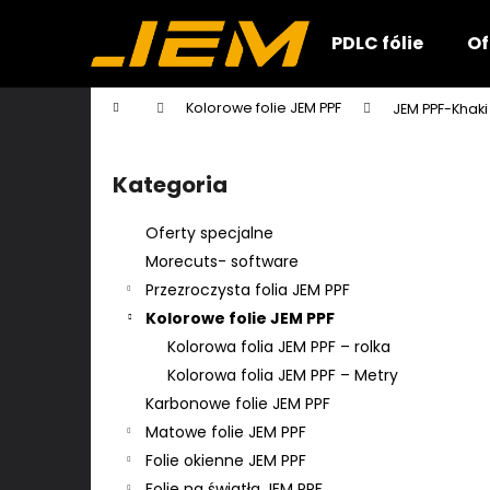
K
Przejść
do
o
PDLC fólie
Of
treści
Z
Z
s
powrotem
powrotem
z
Home
Kolorowe folie JEM PPF
JEM PPF-Khaki
y
do sklepu
do sklepu
P
k
a
Kategoria
Pominąć
s
kategorie
e
Oferty specjalne
k
Morecuts- software
b
Przezroczysta folia JEM PPF
o
Kolorowe folie JEM PPF
c
Kolorowa folia JEM PPF – rolka
z
Kolorowa folia JEM PPF – Metry
n
Karbonowe folie JEM PPF
y
Matowe folie JEM PPF
Folie okienne JEM PPF
Folie na światła JEM PPF