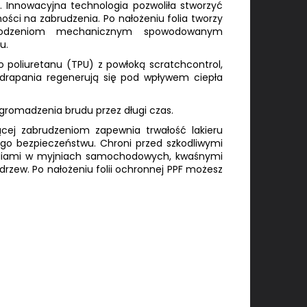
u. Innowacyjna technologia pozwoliła stworzyć
ości na zabrudzenia. Po nałożeniu folia tworzy
szkodzeniom mechanicznym spowodowanym
u.
o poliuretanu (TPU) z powłoką scratchcontrol,
drapania regenerują się pod wpływem ciepła
agromadzenia brudu przez długi czas.
ącej zabrudzeniom zapewnia trwałość lakieru
go bezpieczeństwu. Chroni przed szkodliwymi
aliami w myjniach samochodowych, kwaśnymi
rzew. Po nałożeniu folii ochronnej PPF możesz