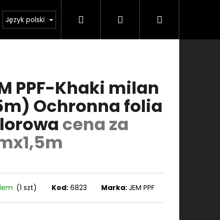
Szukaj
Zaloguj
Koszyk
e
Usługi
Kontakt
Język polski
się
M PPF-Khaki milan
5m) Ochronna folia
lorowa
cena za
mx1,5m
adem
(1 szt)
Kod:
6823
Marka:
JEM PPF