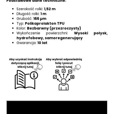
Podstawowe dane techniczne:
Szerokość rolki:
1,52 m
Długość rolki:
1 m
Grubość:
166 µm
Typ:
Polikaprolakton TPU
Kolor:
Bezbarwny (przezroczysty)
Wykończenie powierzchni:
Wysoki połysk,
hydrofobowy, samoregenerujący
Gwarancja:
10 lat