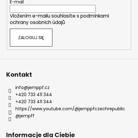
k
E-mail
a
Vložením e-mailu souhlasíte s
podmínkami
ochrany osobních údajů
ZALOGUJ SIĘ
Kontakt
info
@
jemppf.cz
+420 733 411 344
+420 733 411 344
https://www.youtube.com/@jemppfczechrepublic
@jempff
Informacje dla Ciebie