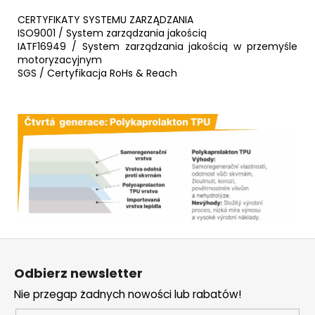
CERTYFIKATY SYSTEMU ZARZĄDZANIA
ISO9001 / System zarządzania jakością
IATF16949 / System zarządzania jakością w przemyśle
motoryzacyjnym
SGS / Certyfikacja RoHs & Reach
S
t
Odbierz newsletter
o
Nie przegap żadnych nowości lub rabatów!
p