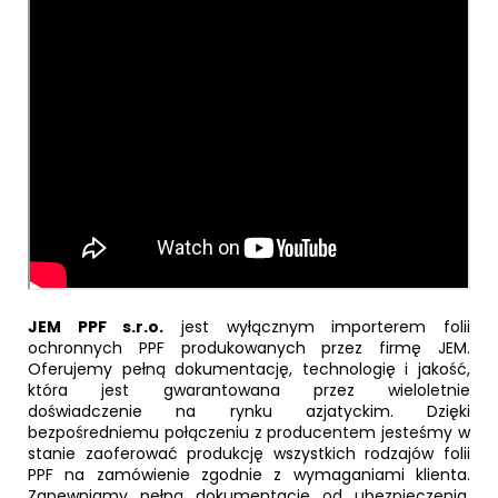
JEM PPF s.r.o.
jest wyłącznym importerem folii
ochronnych PPF produkowanych przez firmę JEM.
Oferujemy pełną dokumentację, technologię i jakość,
która jest gwarantowana przez wieloletnie
doświadczenie na rynku azjatyckim. Dzięki
bezpośredniemu połączeniu z producentem jesteśmy w
stanie zaoferować produkcję wszystkich rodzajów folii
PPF na zamówienie zgodnie z wymaganiami klienta.
Zapewniamy pełną dokumentację od ubezpieczenia,