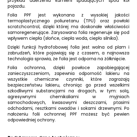
przykład uderzenia kamieni spadających spod kół
pojazdu.
Folia PPF jest wykonana z wysokiej jakości
termoplastycznego poliuretanu (TPU) oraz powłoki
scratchcontrol, dzięki której ma doskonałe właściwości
samoregenerujące. Zarysowana folia regeneruje się pod
wpływem ciepła (słońce, ciepła woda, ciepło silnika).
Dzięki funkcji hydrofobowej folia jest wolna od plam i
zabrudzeń, które pojawiają się z czasem, a najnowsza
technologia sprawia, że folia jest odporna na żółknięcie.
Folia ochronna, dzięki powłoce zapobiegającej
zanieczyszczeniom, zapewnia odporność lakieru na
wszystkie chemiczne czynniki, które zagrażają
bezpieczeństwu lakieru, chroniąc go przed wszelkimi
szkodliwymi substancjami na drogach, w tym: solą,
agresywnymi chemikaliami w myjniach
samochodowych, kwasowymi deszczami, ptasimi
odchodami, resztkami owadów i sokami drzewnymi. Po
nałożeniu folii ochronnej PPF możesz być pewien
odpowiedniej ochrony.