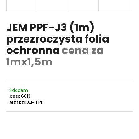
JEM PPF-J3 (1m)
SZUKAJ
przezroczysta folia
ochronna
cena za
P
o
1mx1,5m
l
e
c
a
Skladem
m
Kod:
6813
y
Marka:
JEM PPF