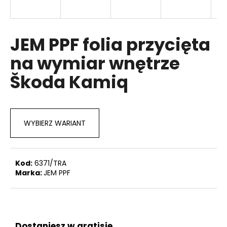
JEM PPF folia przycięta
SZUKAJ
na wymiar wnętrze
Škoda Kamiq
P
o
l
e
WYBIERZ WARIANT
c
a
m
y
Kod:
6371/TRA
Marka:
JEM PPF
Dostaniesz w gratisie