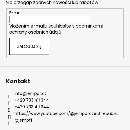
Nie przegap żadnych nowości lub rabatów!
p
k
E-mail
a
Vložením e-mailu souhlasíte s
podmínkami
ochrany osobních údajů
ZALOGUJ SIĘ
Kontakt
info
@
jemppf.cz
+420 733 411 344
+420 733 411 344
https://www.youtube.com/@jemppfczechrepublic
@jempff