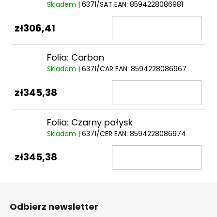
Skladem
| 6371/SAT
EAN:
8594228086981
zł306,41
Folia: Carbon
Skladem
| 6371/CAR
EAN:
8594228086967
zł345,38
Folia: Czarny połysk
Skladem
| 6371/CER
EAN:
8594228086974
zł345,38
S
t
Odbierz newsletter
o