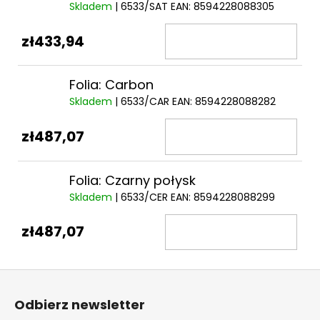
Skladem
| 6533/SAT
EAN:
8594228088305
zł433,94
Folia: Carbon
Skladem
| 6533/CAR
EAN:
8594228088282
zł487,07
Folia: Czarny połysk
Skladem
| 6533/CER
EAN:
8594228088299
zł487,07
S
t
Odbierz newsletter
o