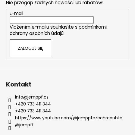
Nie przegap żadnych nowości lub rabatów!
p
k
E-mail
a
Vložením e-mailu souhlasíte s
podmínkami
ochrany osobních údajů
ZALOGUJ SIĘ
Kontakt
info
@
jemppf.cz
+420 733 411 344
+420 733 411 344
https://www.youtube.com/@jemppfczechrepublic
@jempff