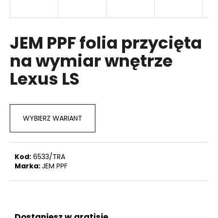
JEM PPF folia przycięta
SZUKAJ
na wymiar wnętrze
Lexus LS
P
o
l
e
WYBIERZ WARIANT
c
a
m
y
Kod:
6533/TRA
Marka:
JEM PPF
Dostaniesz w gratisie