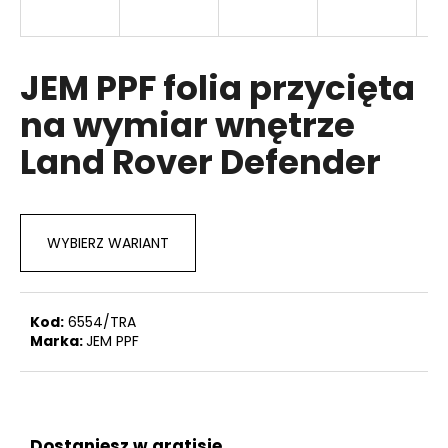
JEM PPF folia przycięta
SZUKAJ
na wymiar wnętrze
Land Rover Defender
P
o
l
e
WYBIERZ WARIANT
c
a
m
y
Kod:
6554/TRA
Marka:
JEM PPF
Dostaniesz w gratisie