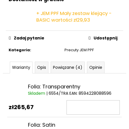
+ JEM PPF Mały zestaw klejący -
BASIC
wartości zł29,93
Zadaj pytanie
Udostępnij
Kategoria
:
Precuty JEM PPF
Warianty
Opis
Powiązane (4)
Opinie
Folia: Transparentny
Skladem
| 6554/TRA
EAN:
8594228088596
zł265,67
Folia: Satin