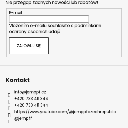
Nie przegap żadnych nowości lub rabatów!
p
k
E-mail
a
Vložením e-mailu souhlasíte s
podmínkami
ochrany osobních údajů
ZALOGUJ SIĘ
Kontakt
info
@
jemppf.cz
+420 733 411 344
+420 733 411 344
https://www.youtube.com/@jemppfczechrepublic
@jempff