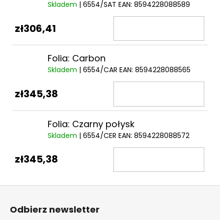
Skladem
| 6554/SAT
EAN:
8594228088589
zł306,41
Folia: Carbon
Skladem
| 6554/CAR
EAN:
8594228088565
zł345,38
Folia: Czarny połysk
Skladem
| 6554/CER
EAN:
8594228088572
zł345,38
S
t
Odbierz newsletter
o