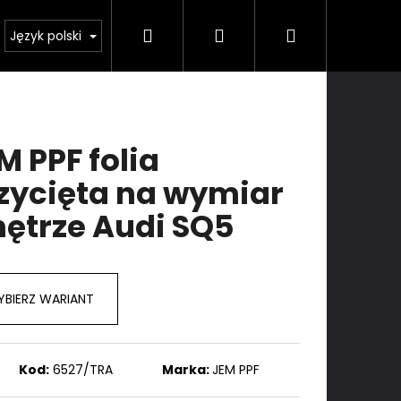
Szukaj
Zaloguj
Koszyk
e
Usługi
Kontakt
Język polski
się
M PPF folia
zycięta na wymiar
ętrze Audi SQ5
BIERZ WARIANT
Kod:
6527/TRA
Marka:
JEM PPF