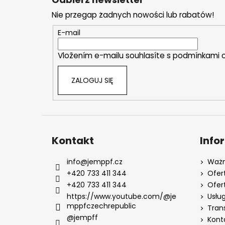
o
Nie przegap żadnych nowości lub rabatów!
p
k
E-mail
a
Vložením e-mailu souhlasíte s
podmínkami o
ZALOGUJ SIĘ
Kontakt
Info
info
@
jemppf.cz
Ważn
+420 733 411 344
Ofer
+420 733 411 344
Ofer
https://www.youtube.com/@je
Usług
mppfczechrepublic
Tran
@jempff
Kont