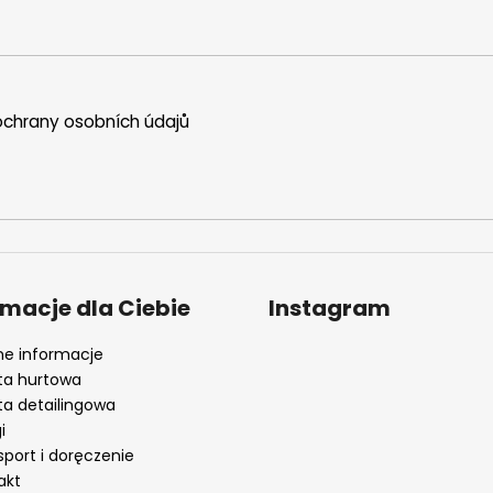
chrany osobních údajů
rmacje dla Ciebie
Instagram
e informacje
ta hurtowa
ta detailingowa
i
sport i doręczenie
akt