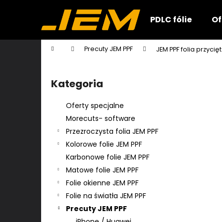
K
Przejść
do
o
PDLC fólie
Of
treści
Z
Z
s
powrotem
powrotem
z
Home
Precuty JEM PPF
JEM PPF folia przyci
y
do sklepu
do sklepu
P
k
a
Kategoria
Pominąć
s
kategorie
e
Oferty specjalne
k
Morecuts- software
b
Przezroczysta folia JEM PPF
o
Kolorowe folie JEM PPF
c
Karbonowe folie JEM PPF
z
Matowe folie JEM PPF
n
Folie okienne JEM PPF
y
Folie na światła JEM PPF
Precuty JEM PPF
iPhone / Huawei