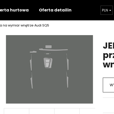
erta hurtowa
Oferta detailingowa
Szkoleni
PLN
ęta na wymiar wnętrze Audi SQ5
Czego szukasz?
JE
SZUKAJ
pr
wn
Polecamy
WY