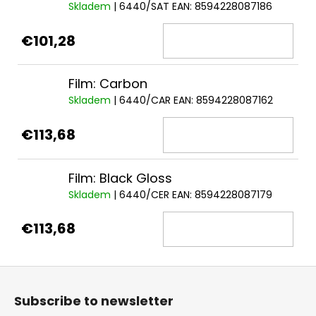
Skladem
| 6440/SAT
EAN:
8594228087186
€101,28
Film: Carbon
Skladem
| 6440/CAR
EAN:
8594228087162
€113,68
Film: Black Gloss
Skladem
| 6440/CER
EAN:
8594228087179
€113,68
F
o
Subscribe to newsletter
o