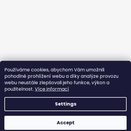
Používáme cookies, abychom Vám umožnili
Follow on Instagram
pohodlné prohlížení webu a díky analýze provozu
webu neustále zlepšovali jeho funkce, výkon a
Facebook
použitelnost.
Více informací
Settings
Created by Shoptet
Accept
Copyright 2026
JEM PPF
. All rights reserved.