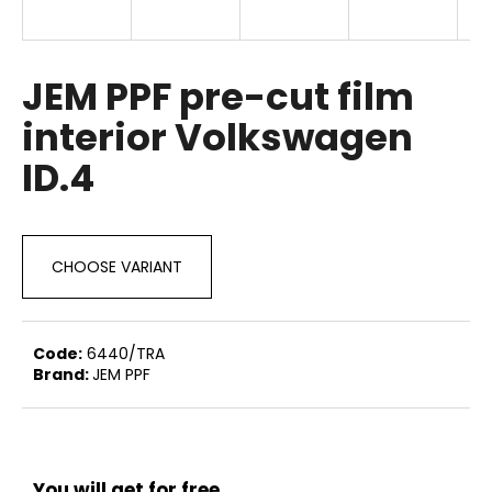
i
n
g
JEM PPF pre-cut film
f
interior Volkswagen
o
ID.4
r
?
CHOOSE VARIANT
SEARCH
Code:
6440/TRA
Brand:
JEM PPF
W
e
r
e
You will get for free