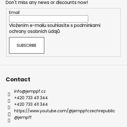
Don't miss any news or discounts now!
t
e
Email
r
Vložením e-mailu souhlasíte s
podmínkami
ochrany osobních údajů
SUBSCRIBE
Contact
info
@
jemppf.cz
+420 733 411 344
+420 733 411 344
https://www.youtube.com/@jemppfczechrepublic
@jempff