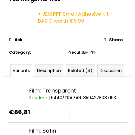
c
o
+ JEM PPF Small Adhesive Kit -
m
BASIC
worth €6,99
m
e
n
Ask
Share
d
Category
:
Precut JEM PPF
Variants
Description
Related (4)
Discussion
Film: Transparent
Skladem
| 6440/TRA
EAN:
8594228087193
€86,81
Film: Satin